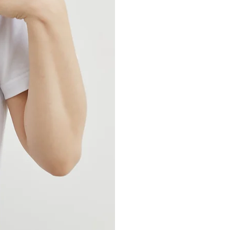
Обхват грудей 80см
Обхват талії 62см
Обхват стегон 89см
Колір виробу на фотографії може тріш