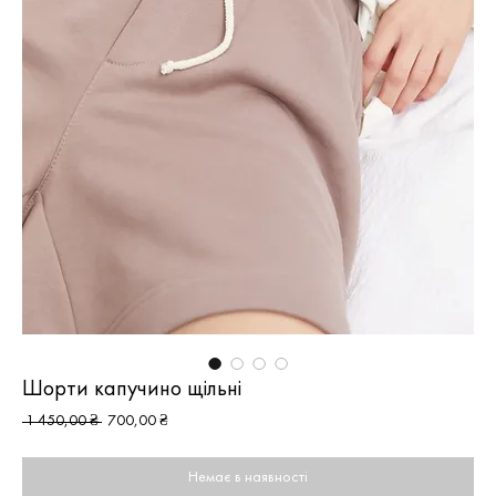
Шорти капучино щільні
Звичайна
За
 1 450,00 ₴ 
700,00 ₴
ціна
розпродажем
Немає в наявності