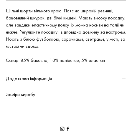
Щільні шорти вільного крою. Пояс на широкій резинці,
бавовняний шнурок, дві бічні кишені. Мають високу посадку,
але завдяки еластичному поясу їх можна носити на талії чи
нижче. Регулюйте посадку і відповідно довжину за настроєм.
Носіть з білою футболкою, сорочками, светрами, у місті, за
містом чи вдома.
Склад: 85% бавовна, 10% поліестер, 5% еластан
Додаткова інформація
На Ані розмір S
Заміри виробу
Зріст 168см
Обхват грудей 83см
Обхват талії 63см
S
M
Обхват стегон 90см
Колір виробів на фотографії може трішки відрізнятись від реального
довжина по боковому шву
45 см
46 см