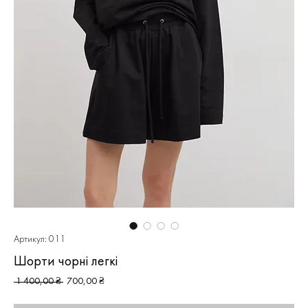
Артикул: 011
Шорти чорні легкі
Звичайна
За
 1 400,00 ₴ 
700,00 ₴
ціна
розпродажем